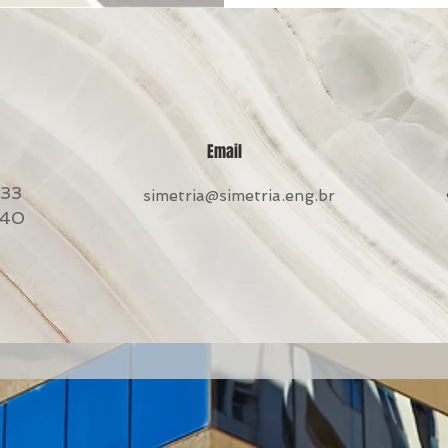
Email
633
simetria@simetria.eng.br
940