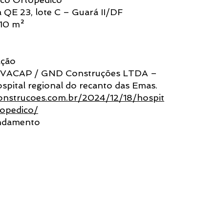
 QE 23, lote C – Guará II/DF
,10 m²
o
ação
VACAP / GND Construções LTDA –
spital regional do recanto das Emas.
onstrucoes.com.br/2024/12/18/hospit
topedico/
andamento