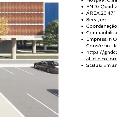
END.: Quadra
ÁREA:23.471
Serviços:
Coordenaçã
Compatibiliz
Empresa: NO
Consórcio Ho
https://gndc
al-clinico-or
Status: Em 