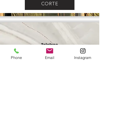
CORTE
Telefone
55 (61) 3036-9633
Phone
Email
Instagram
55 (61) 3036-7940
Email
simetria@simetria.eng.br
Redes Sociais